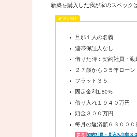
新築を購入した我が家のスペック
旦那１人の名義
連帯保証人なし
借りた時：契約社員・勤
２７歳から３５年ローン
フラット３５
固定金利1.80%
借り入れ１９４０万円
頭金３００万円
毎月の返済額６３０００
参考
契約社員・見込み年収３