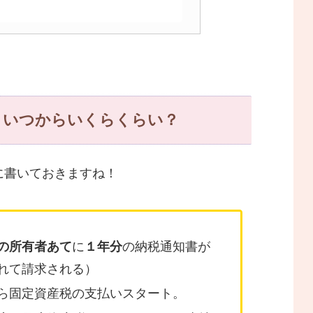
・いつからいくらくらい？
に書いておきますね！
の所有者あて
に
１年分
の納税通知書が
れて請求される）
ら固定資産税の支払いスタート。