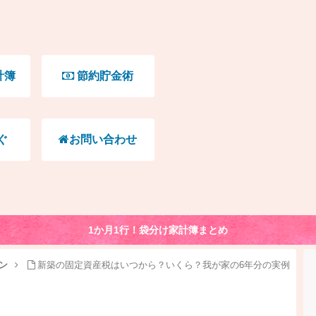
計簿
節約貯金術
ぐ
お問い合わせ
1か月1行！袋分け家計簿まとめ
ン
新築の固定資産税はいつから？いくら？我が家の6年分の実例