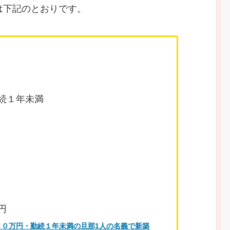
は下記のとおりです。
続１年未満
円
００万円・勤続１年未満の旦那1人の名義で新築