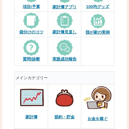
項目/予算
100均グッズ
家計簿アプリ
袋分けのコツ
家計簿見直し
我が家の実例
質問/診断
実践成功報告
メインカテゴリー
家計簿
節約・貯金
お金を稼ぐ