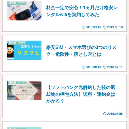
通信費・スマホ
料金一定で安心！1ヵ月だけ格安レ
ンタルwifiを契約してみた
2019.03.16
2019.03.18
通信費・スマホ
格安SIM・スマホ選びの3つのリス
ク・危険性・落とし穴とは
2015.08.18
2018.07.11
通信費・スマホ
【ソフトバンク光解約した後の返
却物の梱包方法】送料・違約金は
かかる？
2019.03.05