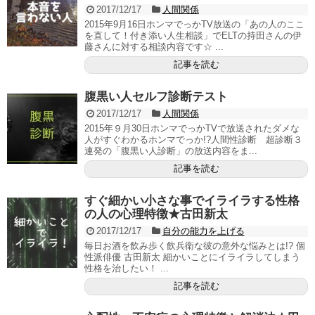
2017/12/17
人間関係
2015年9月16日ホンマでっかTV放送の「あの人のここ
を直して！付き添い人生相談」でELTの持田さんの伊
藤さんに対する相談内容です☆ ...
記事を読む
腹黒い人セルフ診断テスト
2017/12/17
人間関係
2015年９月30日ホンマでっかTVで放送されたダメな
人がすぐわかるホンマでっか!?人間性診断 超診断３
連発の「腹黒い人診断」の放送内容をま...
記事を読む
すぐ細かい小さな事でイライラする性格
の人の心理特徴★古田新太
2017/12/17
自分の能力を上げる
毎日お酒を飲み歩く飲兵衛な彼の意外な悩みとは!? 個
性派俳優 古田新太 細かいことにイライラしてしまう
性格を治したい！ ...
記事を読む