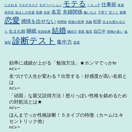
モテる
仕事術
にされる
マルチタスク
モチベーション
一人っ子
体臭
名言
夫婦関係
依存症
励ましの言葉
医療
名前
嫌いな人
子育て
宝くじ
家事
恋愛
感情を出せない
犯罪
時間術
死後の世界
洗脳
生まれ変わるな
結婚
睡眠
生まれ順
自己中
ら
笑顔効果
継続力
美肌
腹黒
荷物が多い
血
診断テスト
集中力
液型
霊感
効率に成績が上がる「勉強方法」★ホンマでっかtv
4ビュー
名づけで人生が変わる？出世する・好感度が高い名前と
は
3ビュー
「頑固」な親父説得方法！怒りっぽい性格を鎮めるため
の対処法とは★
3ビュー
ほんまでっか性格診断！５タイプの特徴（カーム/エキ
セントリック他）
2ビュー