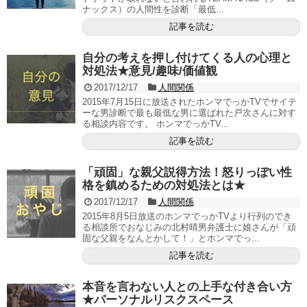
ナックス）の人間性を診断「最低...
記事を読む
自分の考えを押し付けてくる人の心理と
対処法★意見/趣味/価値観
2017/12/17
人間関係
2015年7月15日に放送されたホンマでっかTVでサイテ
ーな男診断で最も最低な男に選ばれた戸次さんに対す
る相談内容です。 ホンマでっかTV...
記事を読む
「頑固」な親父説得方法！怒りっぽい性
格を鎮めるための対処法とは★
2017/12/17
人間関係
2015年8月5日放送のホンマでっかTVより行列のでき
る相談所でおなじみの北村晴男弁護士に娘さんが「頑
固な父親をなんとかして！」とホンマでっ...
記事を読む
本音を言わない人との上手な付き合い方
★パーソナルリスクスペース