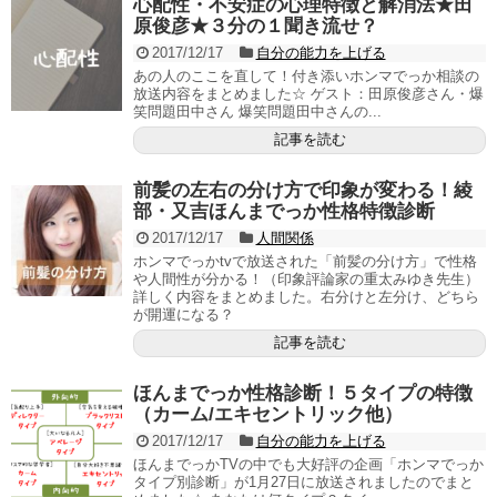
心配性・不安症の心理特徴と解消法★田
原俊彦★３分の１聞き流せ？
2017/12/17
自分の能力を上げる
あの人のここを直して！付き添いホンマでっか相談の
放送内容をまとめました☆ ゲスト：田原俊彦さん・爆
笑問題田中さん 爆笑問題田中さんの...
記事を読む
前髪の左右の分け方で印象が変わる！綾
部・又吉ほんまでっか性格特徴診断
2017/12/17
人間関係
ホンマでっかtvで放送された「前髪の分け方」で性格
や人間性が分かる！（印象評論家の重太みゆき先生）
詳しく内容をまとめました。右分けと左分け、どちら
が開運になる？
記事を読む
ほんまでっか性格診断！５タイプの特徴
（カーム/エキセントリック他）
2017/12/17
自分の能力を上げる
ほんまでっかTVの中でも大好評の企画「ホンマでっか
タイプ別診断」が1月27日に放送されましたのでまと