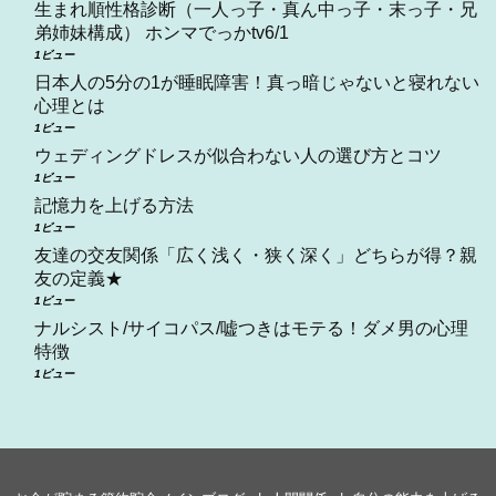
生まれ順性格診断（一人っ子・真ん中っ子・末っ子・兄
弟姉妹構成） ホンマでっかtv6/1
1ビュー
日本人の5分の1が睡眠障害！真っ暗じゃないと寝れない
心理とは
1ビュー
ウェディングドレスが似合わない人の選び方とコツ
1ビュー
記憶力を上げる方法
1ビュー
友達の交友関係「広く浅く・狭く深く」どちらが得？親
友の定義★
1ビュー
ナルシスト/サイコパス/嘘つきはモテる！ダメ男の心理
特徴
1ビュー