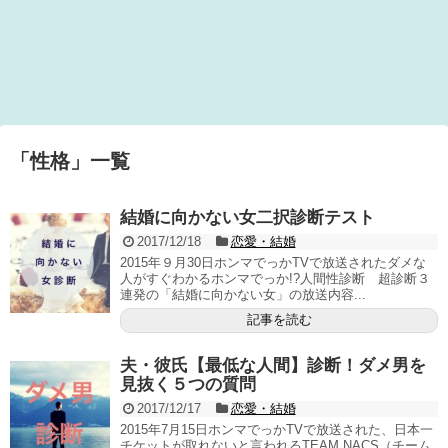
「
性格
」
一覧
結婚に向かない女二択診断テスト
2017/12/18
恋愛・結婚
2015年９月30日ホンマでっかTVで放送されたダメな
人がすぐわかるホンマでっか!?人間性診断 超診断３
連発の「結婚に向かない女」の放送内容...
記事を読む
夫・彼氏【最低な人間】診断！ダメ男を
見抜く５つの質問
2017/12/17
恋愛・結婚
2015年7月15日ホンマでっかTVで放送された、日本一
チケットが取れないと言われるTEAM NACS（チーム