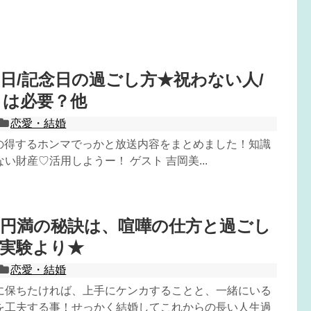
日/記念日の過ごし方★祝わない人/
トは必要？他
恋愛・結婚
7日の得するホンマでっかと放送内容をまとめました！知識
い財産♡活用しようー！ ゲスト 吉岡美...
を円満の秘訣は、喧嘩の仕方と過ごし
実験より★
恋愛・結婚
に保ちたければ、上手にケンカすることと、一緒にいる
を工夫する事！せっかく結婚してこれからの長い人生過