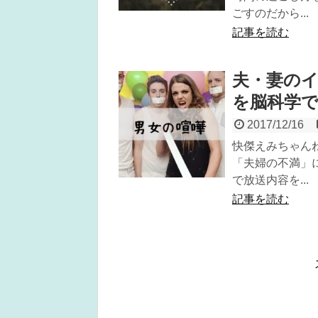
ごすのだから...
記事を読む
夫・妻の
を脳科学
2017/12/16
快傑えみちゃん
「夫婦の不満」
で放送内容を...
記事を読む