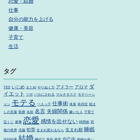
恋愛・結婚
仕事
自分の能力を上げる
健康・美容
子育て
生活
タグ
ダ
いじめ
アドラー
アロマ
TED
まとめ
やりぬく力
イエット
ツボ
バカにされる
マルチタスク
モチベーシ
モテる
仕事術
ョン
一人っ子
体臭
依存症
励ま
名言
夫婦関係
しの言葉
医療
名前
嫌いな人
子育て
恋愛
感情を出せない
宝くじ
家事
時間術
死
睡眠
犯罪
生まれ順
後の世界
洗脳
生まれ変わるなら
結婚
自己中
笑顔効果
継続力
美肌
腹黒
荷物が多い