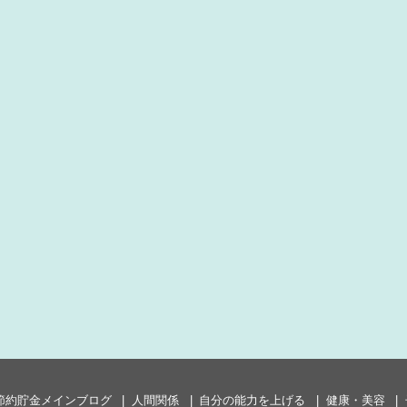
節約貯金メインブログ
人間関係
自分の能力を上げる
健康・美容