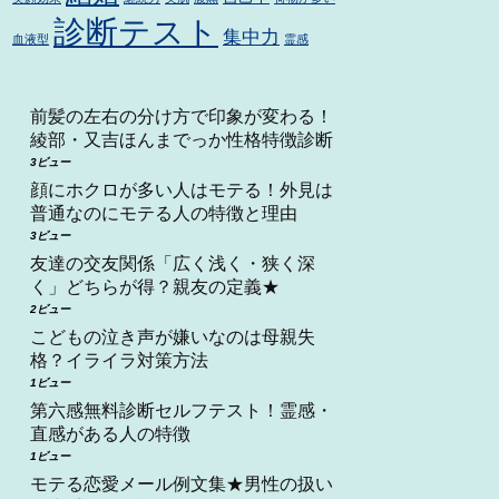
診断テスト
集中力
血液型
霊感
前髪の左右の分け方で印象が変わる！
綾部・又吉ほんまでっか性格特徴診断
3ビュー
顔にホクロが多い人はモテる！外見は
普通なのにモテる人の特徴と理由
3ビュー
友達の交友関係「広く浅く・狭く深
く」どちらが得？親友の定義★
2ビュー
こどもの泣き声が嫌いなのは母親失
格？イライラ対策方法
1ビュー
第六感無料診断セルフテスト！霊感・
直感がある人の特徴
1ビュー
モテる恋愛メール例文集★男性の扱い