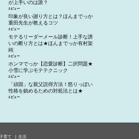
が上手いのは誰？
1ビュー
印象が良い謝り方とは？ほんまでっか
重田先生が教えるコツ
1ビュー
モテるリーダーメール診断！上手な誘
いの断り方とは★ほんまでっか有村架
純
1ビュー
ホンマでっか【恋愛診断】二択問題★
小雪に学ぶモテテクニック
1ビュー
「頑固」な親父説得方法！怒りっぽい
性格を鎮めるための対処法とは★
1ビュー
子育て
生活