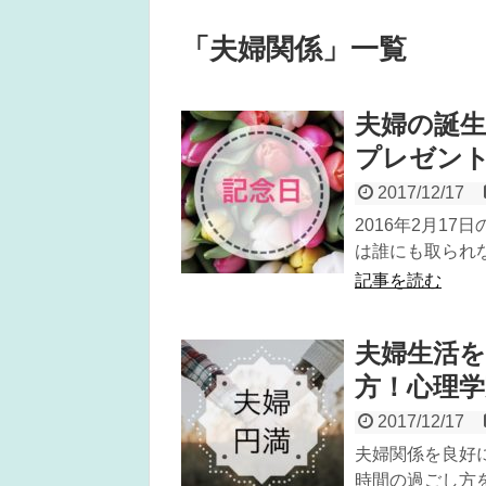
「
夫婦関係
」
一覧
夫婦の誕生
プレゼン
2017/12/17
2016年2月1
は誰にも取られな
記事を読む
夫婦生活
方！心理学
2017/12/17
夫婦関係を良好
時間の過ごし方