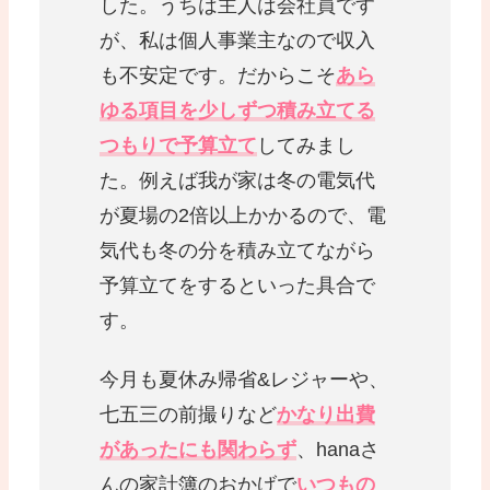
した。うちは主人は会社員です
が、私は個人事業主なので収入
も不安定です。だからこそ
あら
ゆる項目を少しずつ積み立てる
つもりで予算立て
してみまし
た。例えば我が家は冬の電気代
が夏場の2倍以上かかるので、電
気代も冬の分を積み立てながら
予算立てをするといった具合で
す。
今月も夏休み帰省&レジャーや、
七五三の前撮りなど
かなり出費
があったにも関わらず
、hanaさ
んの家計簿のおかげで
いつもの