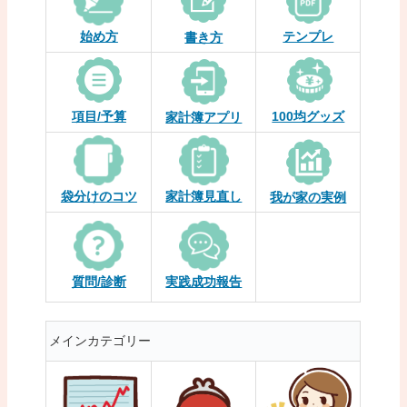
始め方
テンプレ
書き方
項目/予算
100均グッズ
家計簿アプリ
袋分けのコツ
家計簿見直し
我が家の実例
質問/診断
実践成功報告
メインカテゴリー