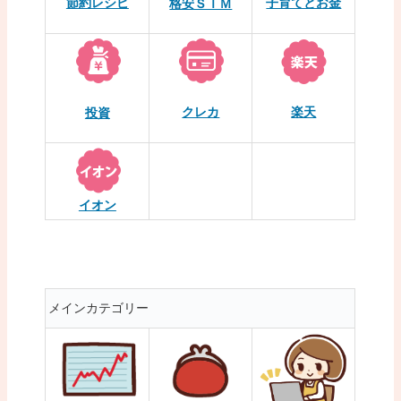
節約レシピ
子育てとお金
格安ＳＩＭ
クレカ
楽天
投資
イオン
メインカテゴリー