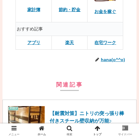
家計簿
節約・貯金
お金を稼ぐ
おすすめ記事
アプリ
楽天
在宅ワーク
hana(o^^o)
関連記事
片付け
【耐震対策】ニトリの突っ張り棒
付きスチール壁収納が万能♪
2018.11.08
2018.12.08
メニュー
ホーム
検索
トップ
サイドバー