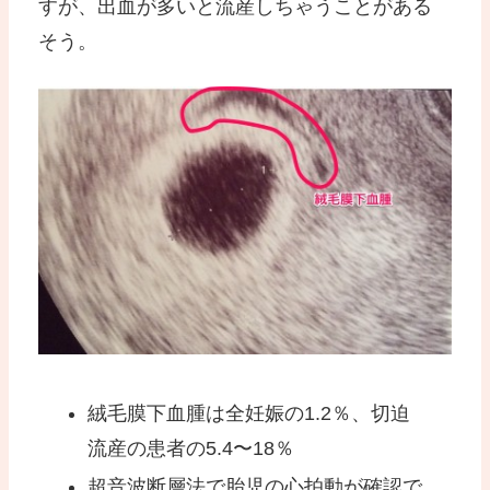
すが、出血が多いと流産しちゃうことがある
そう。
絨毛膜下血腫は全妊娠の1.2％、切迫
流産の患者の5.4〜18％
超音波断層法で胎児の心拍動が確認で