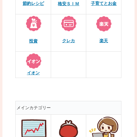
節約レシピ
子育てとお金
格安ＳＩＭ
クレカ
楽天
投資
イオン
メインカテゴリー