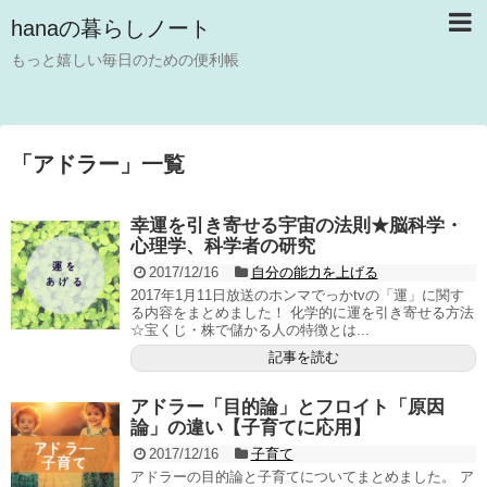
hanaの暮らしノート
もっと嬉しい毎日のための便利帳
「
アドラー
」
一覧
幸運を引き寄せる宇宙の法則★脳科学・
心理学、科学者の研究
2017/12/16
自分の能力を上げる
2017年1月11日放送のホンマでっかtvの「運」に関す
る内容をまとめました！ 化学的に運を引き寄せる方法
☆宝くじ・株で儲かる人の特徴とは...
記事を読む
アドラー「目的論」とフロイト「原因
論」の違い【子育てに応用】
2017/12/16
子育て
アドラーの目的論と子育てについてまとめました。 ア