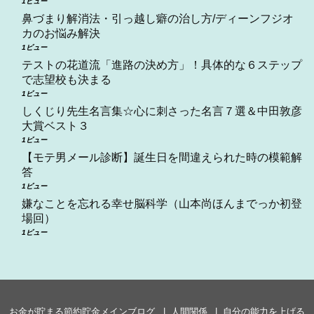
1ビュー
鼻づまり解消法・引っ越し癖の治し方/ディーンフジオ
カのお悩み解決
1ビュー
テストの花道流「進路の決め方」！具体的な６ステップ
で志望校も決まる
1ビュー
しくじり先生名言集☆心に刺さった名言７選＆中田敦彦
大賞ベスト３
1ビュー
【モテ男メール診断】誕生日を間違えられた時の模範解
答
1ビュー
嫌なことを忘れる幸せ脳科学（山本尚ほんまでっか初登
場回）
1ビュー
お金が貯まる節約貯金メインブログ
人間関係
自分の能力を上げる