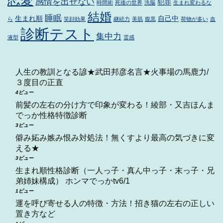
感情を出せない
犯罪
時間術
死後の世界
洗脳
生まれ変わるな
結婚
睡眠
生まれ順
自己中
ら
笑顔効果
継続力
美肌
腹黒
荷物が多い
血
診断テスト
集中力
液型
霊感
人生の教訓となる諺★武田邦彦名言★火事場の馬鹿力/
３度目の正直
4ビュー
前髪の左右の分け方で印象が変わる！綾部・又吉ほんま
でっか性格特徴診断
3ビュー
僻み妬み嫉み恨み対処法！無くすより最高の気づきに変
える★
3ビュー
生まれ順性格診断（一人っ子・真ん中っ子・末っ子・兄
弟姉妹構成） ホンマでっかtv6/1
1ビュー
運を呼び寄せる人の特徴・方法！招き猫の左右の正しい
置き方など