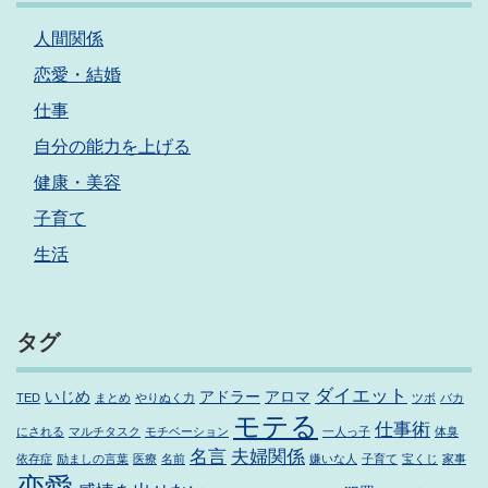
人間関係
恋愛・結婚
仕事
自分の能力を上げる
健康・美容
子育て
生活
タグ
ダイエット
いじめ
アドラー
アロマ
TED
まとめ
やりぬく力
ツボ
バカ
モテる
仕事術
にされる
マルチタスク
モチベーション
一人っ子
体臭
名言
夫婦関係
依存症
励ましの言葉
医療
名前
嫌いな人
子育て
宝くじ
家事
恋愛