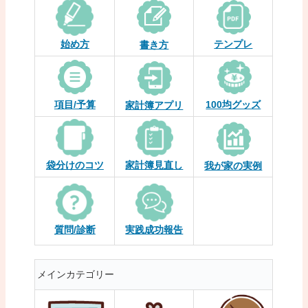
始め方
テンプレ
書き方
項目/予算
100均グッズ
家計簿アプリ
袋分けのコツ
家計簿見直し
我が家の実例
質問/診断
実践成功報告
メインカテゴリー