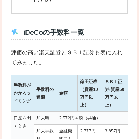
iDeCoの手数料一覧
評価の高い楽天証券とＳＢＩ証券も表に入れ
てみました。
楽天証券
ＳＢＩ証
手数料が
手数料の
（資産10
券(資産50
かかるタ
金額
種類
万円以
万円以
イミング
上）
上）
口座を開
加入時
2,572円＋税（共通）
くとき
加入手数
金融機
2,777円
3,857円
料
関によ