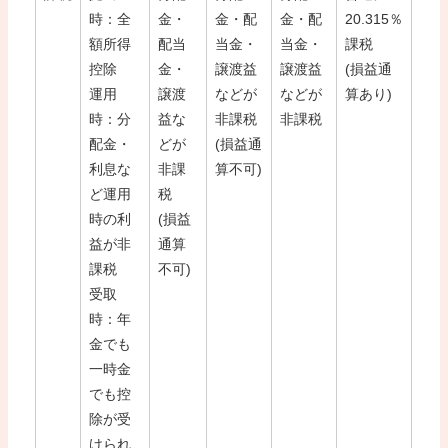
時：全
金・
金・配
金・配
20.315％
額所得
配当
当金・
当金・
課税
控除
金・
譲渡益
譲渡益
(損益通
運用
譲渡
などが
などが
算あり)
時：分
益な
非課税
非課税
配金・
どが
(損益通
利息な
非課
算不可)
ど運用
税
時の利
(損益
益が非
通算
課税
不可)
受取
時：年
金でも
一時金
でも控
除が受
けられ