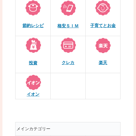
節約レシピ
子育てとお金
格安ＳＩＭ
クレカ
楽天
投資
イオン
メインカテゴリー