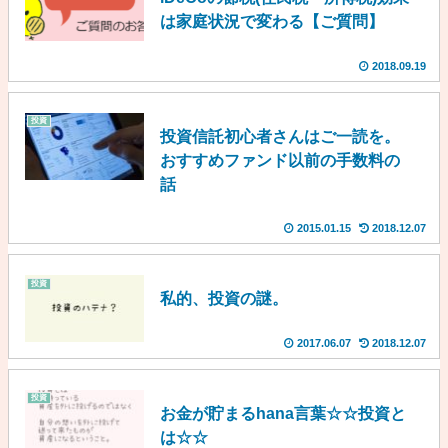
は家庭状況で変わる【ご質問】
2018.09.19
投資
投資信託初心者さんはご一読を。
おすすめファンド以前の手数料の
話
2015.01.15
2018.12.07
投資
私的、投資の謎。
2017.06.07
2018.12.07
投資
お金が貯まるhana言葉☆☆投資と
は☆☆