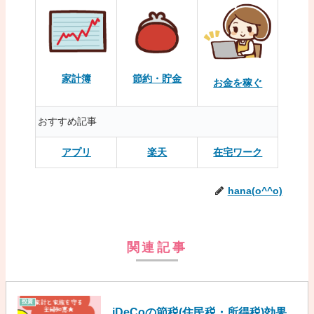
家計簿
節約・貯金
お金を稼ぐ
おすすめ記事
アプリ
楽天
在宅ワーク
hana(o^^o)
関連記事
投資
iDeCoの節税(住民税・所得税)効果