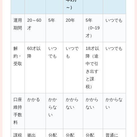
～）
運用
20～60
5年
20年
5年
いつでも
期間
才
（0~19
才）
解
60才以
いつ
いつで
18才以
いつでも
約・
降
でも
も
降（途
受取
中で引
き出す
と課
税）
口座
かかる
かか
かから
かから
かからな
維持
らな
ない
ない
い
手数
い
料
課税
拠出
分配
分配
分配
普通に