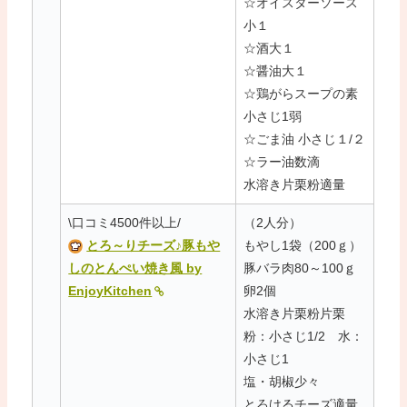
☆オイスターソース
小１
☆酒大１
☆醤油大１
☆鶏がらスープの素
小さじ1弱
☆ごま油 小さじ１/２
☆ラー油数滴
水溶き片栗粉適量
\口コミ4500件以上/
（2人分）
とろ～りチーズ♪豚もや
もやし1袋（200ｇ）
しのとんぺい焼き風 by
豚バラ肉80～100ｇ
EnjoyKitchen
卵2個
水溶き片栗粉片栗
粉：小さじ1/2 水：
小さじ1
塩・胡椒少々
とろけるチーズ適量