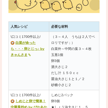
人気レシピ
必要な材料
\口コミ1700件以上/
（３～４人 うちは２人でペ
白菜が余った
ロリですが；）
ら・・・卵とじっ♪ by
白菜外～中間の葉３～４枚
きゃんさま
玉葱1個
卵3個
酒大さじ２
だし汁 １５０ｃｃ
醤油大さじ１と１／２
砂糖小さじ２
\口コミ1700件以上/
しめじ2パック
しめじと卵で簡単！
卵3個
中華風炒め by ぴかあか
★しょう油大さじ１．５