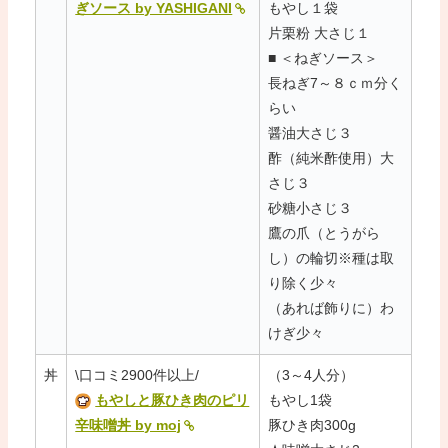
ぎソース by YASHIGANI
もやし１袋
片栗粉 大さじ１
■ ＜ねぎソース＞
長ねぎ7～８ｃｍ分く
らい
醤油大さじ３
酢（純米酢使用）大
さじ３
砂糖小さじ３
鷹の爪（とうがら
し）の輪切※種は取
り除く少々
（あれば飾りに）わ
けぎ少々
丼
\口コミ2900件以上/
（3～4人分）
もやしと豚ひき肉のピリ
もやし1袋
辛味噌丼 by moj
豚ひき肉300g