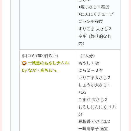
●塩小さじ１程度
●にんにくチューブ
２センチ程度
すりごま 大さじ３
ネギ（飾り的なも
の）
\口コミ7600件以上/
（2人分）
一風堂のもやしナムル
もやし１袋
by なが・あちゅ
にら２～３本
いりごま大さじ２
しょうゆ大さじ１
+1/2
ごま油 大さじ２
おろしにんにく １片
分
豆板醤 小さじ1/2
一味唐辛子 適宜