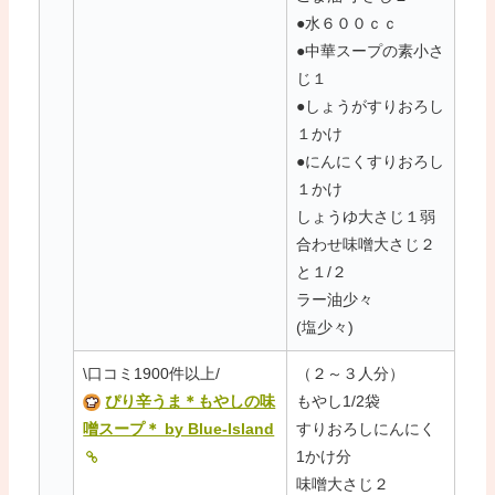
●水６００ｃｃ
●中華スープの素小さ
じ１
●しょうがすりおろし
１かけ
●にんにくすりおろし
１かけ
しょうゆ大さじ１弱
合わせ味噌大さじ２
と１/２
ラー油少々
(塩少々)
\口コミ1900件以上/
（２～３人分）
ぴり辛うま＊もやしの味
もやし1/2袋
噌スープ＊ by Blue-Island
すりおろしにんにく
1かけ分
味噌大さじ２