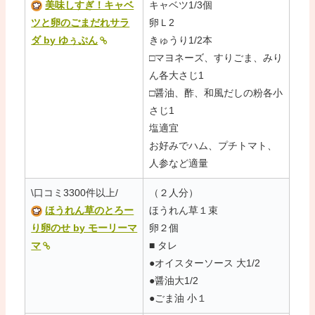
美味しすぎ！キャベ
キャベツ1/3個
ツと卵のごまだれサラ
卵Ｌ2
ダ by ゆぅぷん
きゅうり1/2本
□マヨネーズ、すりごま、みり
ん各大さじ1
□醤油、酢、和風だしの粉各小
さじ1
塩適宜
お好みでハム、プチトマト、
人参など適量
\口コミ3300件以上/
（２人分）
ほうれん草のとろー
ほうれん草１束
り卵のせ by モーリーマ
卵２個
マ
■ タレ
●オイスターソース 大1/2
●醤油大1/2
●ごま油 小１