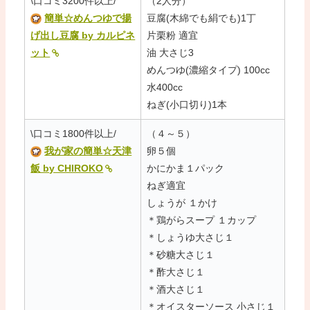
\口コミ3200件以上/
（2人分）
簡単☆めんつゆで揚
豆腐(木綿でも絹でも)1丁
げ出し豆腐 by カルピネ
片栗粉 適宜
ット
油 大さじ3
めんつゆ(濃縮タイプ) 100cc
水400cc
ねぎ(小口切り)1本
\口コミ1800件以上/
（４～５）
我が家の簡単☆天津
卵５個
飯 by CHIROKO
かにかま１パック
ねぎ適宜
しょうが １かけ
＊鶏がらスープ １カップ
＊しょうゆ大さじ１
＊砂糖大さじ１
＊酢大さじ１
＊酒大さじ１
＊オイスターソース 小さじ１