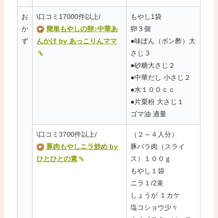
お
\口コミ17000件以上/
もやし1袋
か
簡単もやしの卵♪中華あ
卵３個
ず
んかけ by あっこりんママ
●味ぽん（ポン酢）大
さじ３
●砂糖大さじ２
●中華だし 小さじ２
●水１００ｃｃ
●片栗粉 大さじ１
ゴマ油 適量
\口コミ3700件以上/
（２～４人分）
豚肉もやしニラ炒め by
豚バラ肉（スライ
ひとひとの素
ス）１００ｇ
もやし１袋
ニラ１/2束
しょうが １カケ
塩コショウ少々