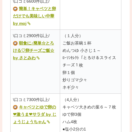
\口コミ6600件以上/
簡単！キャベツと卵
だけでも美味しい中華
by moj
\口コミ2900件以上/
（１人分）
朝食に♪簡単☆とろ
ご飯お茶碗１杯
ける♡卵チーズご飯☆
めんつゆ 小さじ１～
by さとみわ
ﾛｰｿﾝｾﾚｸﾄ「とろけるスライス
チーズ１枚
卵１個
炒りゴマ少々
ネギ少々
\口コミ7300件以上/
（4人分）
キャベツとゆで卵の
キャベツ大きめの葉６～７枚
❤激うま❤サラダ by じ
ゆで卵3個
ょうじょうちゃん
ハム4枚
●塩小2分の1