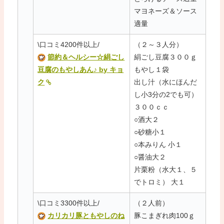
マヨネーズ＆ソース
適量
\口コミ4200件以上/
（２～３人分）
節約＆ヘルシー☆絹ごし
絹ごし豆腐３００ｇ
豆腐のもやしあん♪ by キョ
もやし１袋
ク
出し汁（水にほんだ
し小3分の2でも可）
３００ｃｃ
○酒大２
○砂糖小１
○本みりん 小１
○醤油大２
片栗粉（水大１、５
でトロミ） 大１
\口コミ3300件以上/
（２人前）
カリカリ豚ともやしのね
豚こまぎれ肉100ｇ