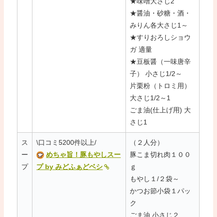
★味噌大さじ2
★醤油・砂糖・酒・
みりん各大さじ1～
★すりおろしショウ
ガ 適量
★豆板醤（一味唐辛
子） 小さじ1/2～
片栗粉（トロミ用）
大さじ1/2～1
ごま油(仕上げ用) 大
さじ1
ス
\口コミ5200件以上/
（２人分）
ー
めちゃ旨！豚もやしスー
豚こま切れ肉１００
プ
プ by みどふぁどベシ
ｇ
もやし１/２袋～
かつお節小袋１パッ
ク
ごま油 小さじ２