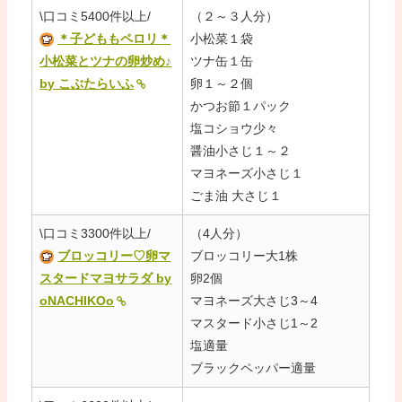
\口コミ5400件以上/
（２～３人分）
＊子どももペロリ＊
小松菜１袋
小松菜とツナの卵炒め♪
ツナ缶１缶
by こぶたらいふ
卵１～２個
かつお節１パック
塩コショウ少々
醤油小さじ１～２
マヨネーズ小さじ１
ごま油 大さじ１
\口コミ3300件以上/
（4人分）
ブロッコリー♡卵マ
ブロッコリー大1株
スタードマヨサラダ by
卵2個
oNACHIKOo
マヨネーズ大さじ3～4
マスタード小さじ1～2
塩適量
ブラックペッパー適量