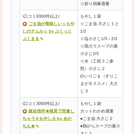
☆炒り胡麻適量
\口コミ8300件以上/
もやし１袋
ごま油が美味しい☺もや
☆ごま油 大さじ１と
しのナムル☺ by ぷくっと
1/2
ぷくまる
☆塩小さじ1/3～2/3
☆鶏ガラスープの素
小さじ2/3
☆水（工程３ご参
照）小さじ２
白いりごま（すりご
まがオススメ）大さ
じ３
\口コミ3000件以上/
もやし１袋
超自信作★味見で完食し
カットわかめ適量
ちゃう☆もやし☆ by あか
●ごま油 大さじ２
ちん★
●鶏がらスープの素小
さじ１