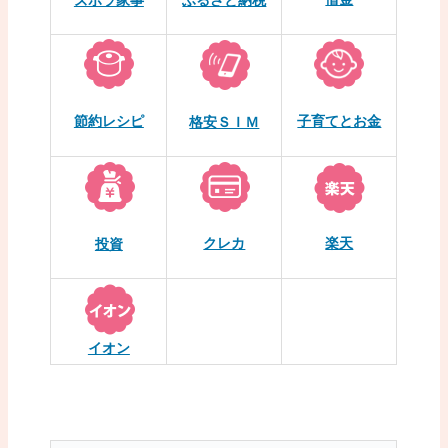
ズボラ家事
ふるさと納税
節約レシピ
子育てとお金
格安ＳＩＭ
クレカ
楽天
投資
イオン