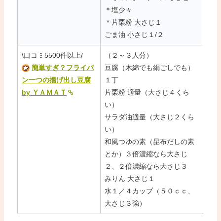
＊塩少々
＊片栗粉 大さじ１
ごま油 小さじ１/２
\口コミ5500件以上/
（２～３人分）
簡単すぎ？フライパ
豆腐（木綿でも絹ごしでも）
ン一つの揚げ出し豆腐
１丁
by ＹＡＭＡＴ
片栗粉 適量（大さじ４くら
い）
サラダ油適量（大さじ２くら
い）
和風つゆの素（昆布だしの素
とか）３倍濃縮なら大さじ
２、２倍濃縮なら大さじ３
みりん 大さじ１
水１／４カップ（５０ｃｃ、
大さじ３強）