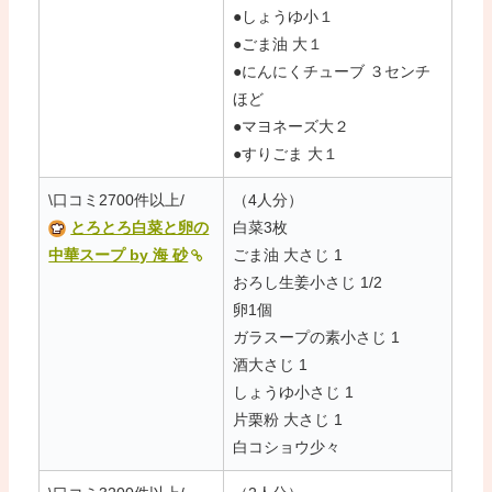
●しょうゆ小１
●ごま油 大１
●にんにくチューブ ３センチ
ほど
●マヨネーズ大２
●すりごま 大１
\口コミ2700件以上/
（4人分）
とろとろ白菜と卵の
白菜3枚
中華スープ by 海 砂
ごま油 大さじ 1
おろし生姜小さじ 1/2
卵1個
ガラスープの素小さじ 1
酒大さじ 1
しょうゆ小さじ 1
片栗粉 大さじ 1
白コショウ少々