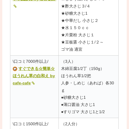
★酢大さじ３/４
★砂糖大さじ1
★中華だし 小さじ２
★水１５０ｃｃ
★片栗粉 大さじ１
★豆板醤 小さじ１/２～
ゴマ油 適宜
\口コミ7000件以上/
（3人）
すぐできる☆簡単☆
木綿豆腐1/2丁（150g）
ほうれん草の白和え by
ほうれん草1/2把
cafe-cafe
人参・しめじ（あれば）各30
ｇ
●砂糖大さじ1
●薄口醤油 大さじ1
●すりゴマ 大さじ1と1/2
\口コミ1500件以上/
（2人分）