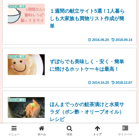
レシピ・献立
１週間の献立サイト5選！1人暮ら
しも大家族も買物リスト作成が簡
単
2016.06.20
2018.09.14
レシピ・献立
ずぼらでも美味しく・安く・簡単
に焼けるホットケーキは最高！
2014.10.20
2018.12.07
レシピ・献立
ほんまでっかの鮭茶漬けと水菜サ
ラダ（ポン酢・オリーブオイル）
レシピ
2015.11.19
2018.12.07
メニュー
ホーム
検索
トップ
サイドバー