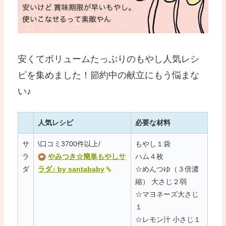
安くてボリュームたっぷりのもやし人気レシ
ピを集めました！節約中の献立にもう悩まな
い♪
人気レシピ
必要な材料
サ
\口コミ3700件以上/
もやし１袋
ラ
やみつき☆簡単もやしサ
ハム４枚
ダ
ラダ♪ by santababy
☆めんつゆ（３倍濃
縮） 大さじ２弱
☆マヨネーズ大さじ
１
☆レモン汁 小さじ１