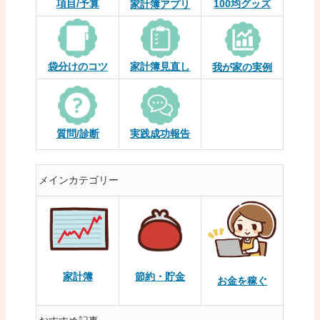
項目/予算
100均グッズ
家計簿アプリ
袋分けのコツ
家計簿見直し
我が家の実例
質問/診断
実践成功報告
メインカテゴリー
家計簿
節約・貯金
お金を稼ぐ