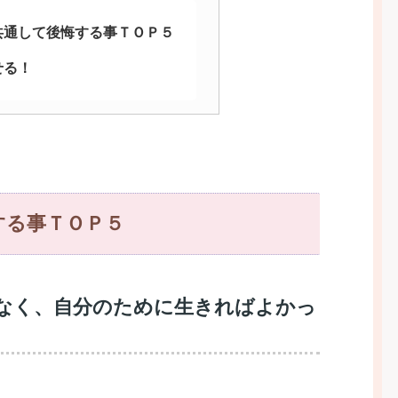
共通して後悔する事ＴＯＰ５
せる！
する事ＴＯＰ５
はなく、自分のために生きればよかっ