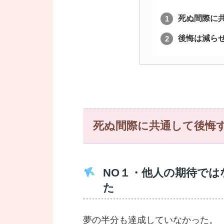
死ぬ間際に
後悔は減ら
死ぬ間際に共通して後悔
NO１・他人の期待で
た
夢の半分も達成していなかった。