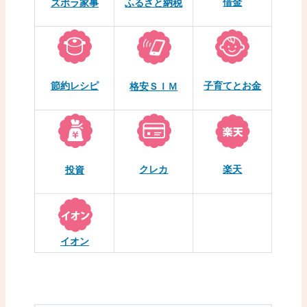
借金
ズボラ家事
ふるさと納税
節約レシピ
子育てとお金
格安ＳＩＭ
クレカ
楽天
投資
イオン