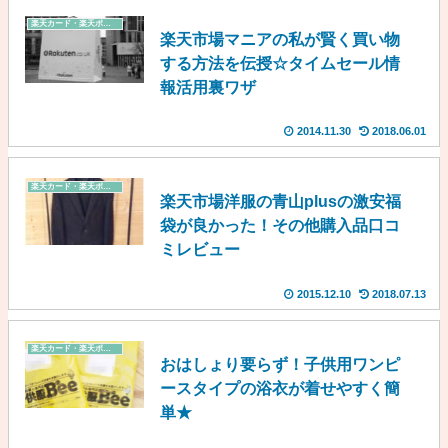
楽天カード・楽天ポイント
楽天市場マニアの私が賢く買い物
する方法を伝授☆タイムセール情
報活用裏ワザ
2014.11.30
2018.06.01
楽天カード・楽天ポイント
楽天市場洋服の青山plusの激安福
袋が良かった！その他購入品口コ
ミレビュー
2015.12.10
2018.07.13
楽天カード・楽天ポイント
おはしょり要らず！子供用ワンピ
ースタイプの浴衣が着せやすく簡
単★