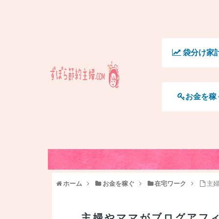
袋分け家
お金を稼
ホーム
お金を稼ぐ
在宅ワーク
主
主婦やママがブログアフ