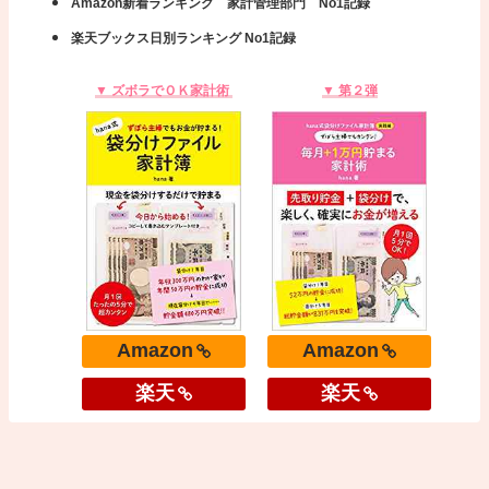
Amazon新着ランキング 家計管理部門 No1記録
楽天ブックス日別ランキング No1記録
▼ ズボラでＯＫ家計術
▼ 第２弾
Amazon
Amazon
楽天
楽天