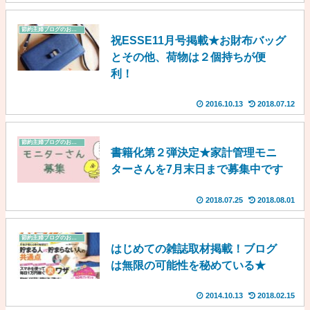
節約主婦ブログのお知らせ
祝ESSE11月号掲載★お財布バッグ
とその他、荷物は２個持ちが便
利！
2016.10.13
2018.07.12
節約主婦ブログのお知らせ
書籍化第２弾決定★家計管理モニ
ターさんを7月末日まで募集中です
2018.07.25
2018.08.01
節約主婦ブログのお知らせ
はじめての雑誌取材掲載！ブログ
は無限の可能性を秘めている★
2014.10.13
2018.02.15