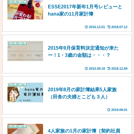
我が家の家計簿
ESSE2017年新年1月号レビューと
hana家の11月家計簿
2016.12.01
2018.07.12
我が家の家計簿
2015年9月保育料決定通知が来た
ー！1・3歳の金額は・・・？
2015.09.18
2018.12.09
我が家の家計簿
2019年8月の家計簿結果5人家族
（田舎の夫婦とこども３人）
2019.09.01
我が家の家計簿
4人家族の1月の家計簿［契約社員